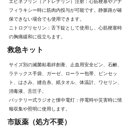
エピネフリン（アドレナリン）注射：心筋梗塞やアナ
フィラキシー時に筋肉内投与が可能です。静脈路が確
保できない場合でも使用できます。
ニトログリセリン：舌下錠として使用し、心筋梗塞時
の胸痛緩和に役立ちます。
救急キット
サイズ別の滅菌粘着絆創膏、止血用安全ピン、石鹸、
ラテックス手袋、ガーゼ、ローラー包帯、ピンセッ
ト、はさみ、縫合糸、紙タオル、体温計、ワセリン、
消毒液、舌圧子。
バッテリー式ラジオと懐中電灯：停電時や災害時に情
報収集や照明に使用します。
市販薬（処方不要）