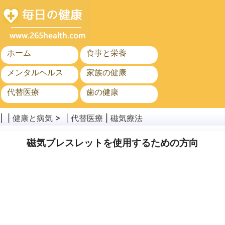
ホーム
食事と栄養
メンタルヘルス
家族の健康
代替医療
歯の健康
がん
公衆衛生と安全
| |
健康と病気
> |
代替医療
|
磁気療法
磁気ブレスレットを使用するための方向