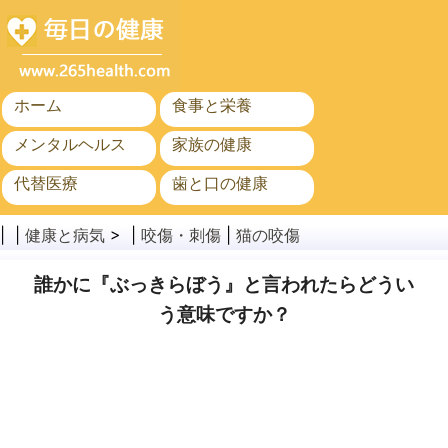
ホーム
食事と栄養
メンタルヘルス
家族の健康
代替医療
歯と口の健康
がん
公衆衛生
| |
健康と病気
> |
咬傷・刺傷
|
猫の咬傷
誰かに『ぶっきらぼう』と言われたらどうい
う意味ですか？