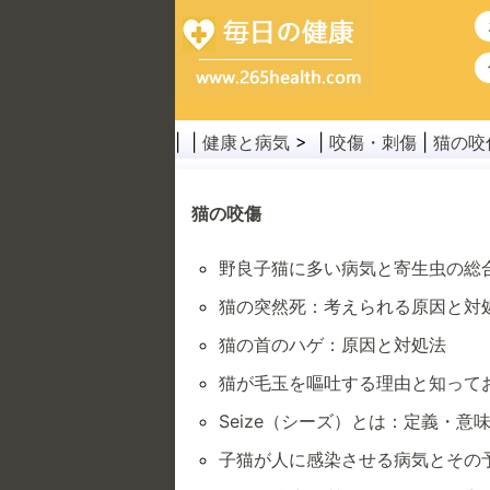
| |
健康と病気
> |
咬傷・刺傷
|
猫の咬
猫の咬傷
野良子猫に多い病気と寄生虫の総
猫の突然死：考えられる原因と対
猫の首のハゲ：原因と対処法
猫が毛玉を嘔吐する理由と知って
Seize（シーズ）とは：定義・意味
子猫が人に感染させる病気とその