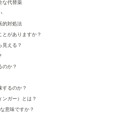
全な代替薬
い
医的対処法
ことがありますか？
ら見える？
？
るのか？
味するのか？
ィンガー）とは？
んな意味ですか？