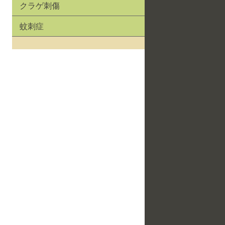
クラゲ刺傷
蚊刺症