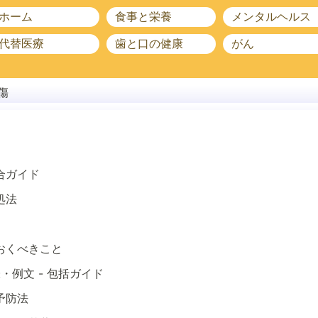
ホーム
食事と栄養
メンタルヘルス
代替医療
歯と口の健康
がん
傷
合ガイド
処法
おくべきこと
・例文 - 包括ガイド
予防法