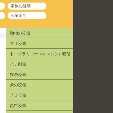
家族の健康
公衆衛生
動物の咬傷
アリ咬傷
トコジラミ（ナンキンムシ）咬傷
ハチ刺傷
猫の咬傷
犬の咬傷
ノミ咬傷
昆虫咬傷