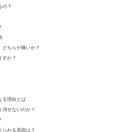
るの？
？
法
、どちらが痛いか？
ますか？
なる理由とは
り消せないのか？
？
えられる原因は？