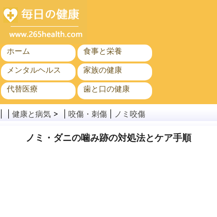
ホーム
食事と栄養
メンタルヘルス
家族の健康
代替医療
歯と口の健康
がん
公衆衛生
| |
健康と病気
> |
咬傷・刺傷
|
ノミ咬傷
ノミ・ダニの噛み跡の対処法とケア手順