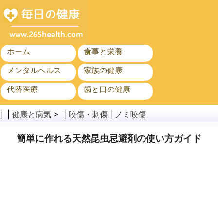
ホーム
食事と栄養
メンタルヘルス
家族の健康
代替医療
歯と口の健康
がん
公衆衛生
| |
健康と病気
> |
咬傷・刺傷
|
ノミ咬傷
簡単に作れる天然昆虫忌避剤の使い方ガイド