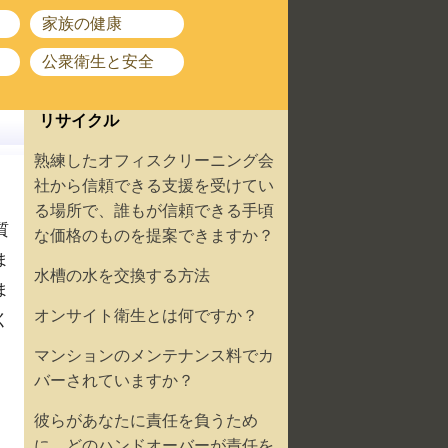
家族の健康
公衆衛生と安全
リサイクル
熟練したオフィスクリーニング会
社から信頼できる支援を受けてい
る場所で、誰もが信頼できる手頃
質
な価格のものを提案できますか？
ま
水槽の水を交換する方法
ま
オンサイト衛生とは何ですか？
く
マンションのメンテナンス料でカ
バーされていますか？
彼らがあなたに責任を負うため
に、どのハンドオーバーが責任を