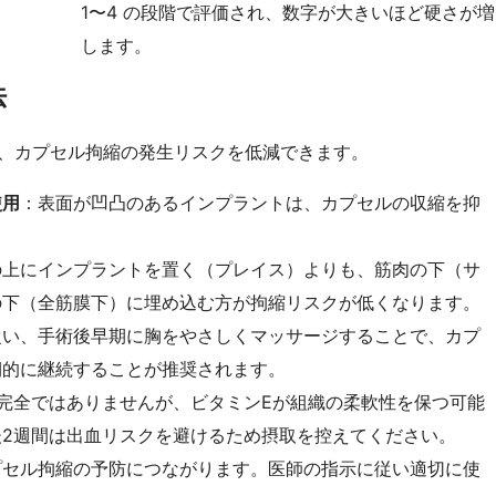
1〜4 の段階で評価され、数字が大きいほど硬さが増
します。
法
、カプセル拘縮の発生リスクを低減できます。
使用
：表面が凹凸のあるインプラントは、カプセルの収縮を抑
の上にインプラントを置く（プレイス）よりも、筋肉の下（サ
の下（全筋膜下）に埋め込む方が拘縮リスクが低くなります。
従い、手術後早期に胸をやさしくマッサージすることで、カプ
期的に継続することが推奨されます。
完全ではありませんが、ビタミンEが組織の柔軟性を保つ可能
2週間は出血リスクを避けるため摂取を控えてください。
プセル拘縮の予防につながります。医師の指示に従い適切に使