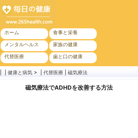
ホーム
食事と栄養
メンタルヘルス
家族の健康
代替医療
歯と口の健康
がん
公衆衛生
| |
健康と病気
> |
代替医療
|
磁気療法
磁気療法でADHDを改善する方法