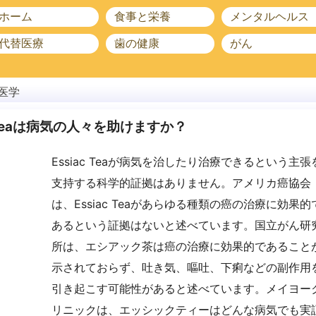
ホーム
食事と栄養
メンタルヘルス
代替医療
歯の健康
がん
医学
c Teaは病気の人々を助けますか？
Essiac Teaが病気を治したり治療できるという主張
支持する科学的証拠はありません。アメリカ癌協会
は、Essiac Teaがあらゆる種類の癌の治療に効果的
あるという証拠はないと述べています。国立がん研
所は、エシアック茶は癌の治療に効果的であること
示されておらず、吐き気、嘔吐、下痢などの副作用
引き起こす可能性があると述べています。メイヨー
リニックは、エッシックティーはどんな病気でも実