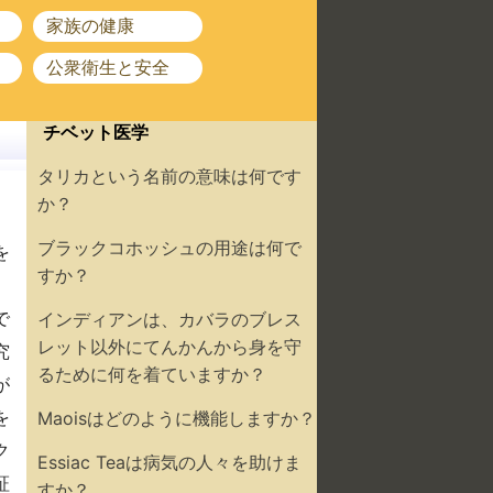
家族の健康
公衆衛生と安全
チベット医学
タリカという名前の意味は何です
か？
ブラックコホッシュの用途は何で
を
すか？
で
インディアンは、カバラのブレス
レット以外にてんかんから身を守
究
るために何を着ていますか？
が
を
Maoisはどのように機能しますか？
ク
Essiac Teaは病気の人々を助けま
証
すか？