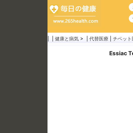
| |
健康と病気
> |
代替医療
|
チベット
Essia