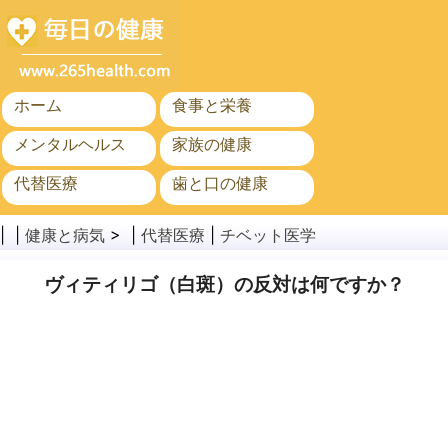
ホーム
食事と栄養
メンタルヘルス
家族の健康
代替医療
歯と口の健康
がん
公衆衛生
| |
健康と病気
> |
代替医療
|
チベット医学
ヴィティリゴ（白斑）の反対は何ですか？