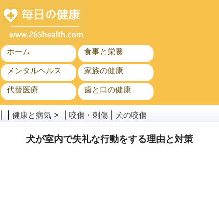
ホーム
食事と栄養
メンタルヘルス
家族の健康
代替医療
歯と口の健康
がん
公衆衛生
| |
健康と病気
> |
咬傷・刺傷
|
犬の咬傷
犬が室内で失礼な行動をする理由と対策