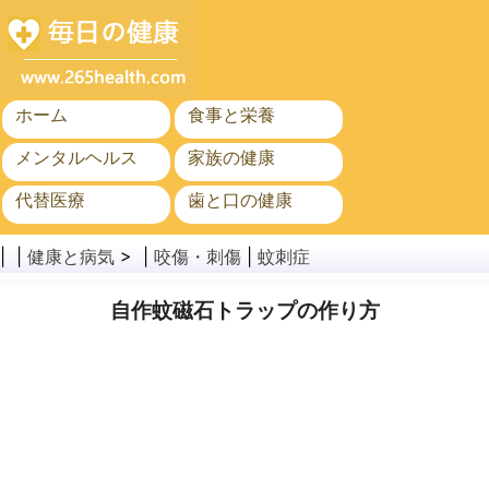
ホーム
食事と栄養
メンタルヘルス
家族の健康
代替医療
歯と口の健康
がん
公衆衛生
| |
健康と病気
> |
咬傷・刺傷
|
蚊刺症
自作蚊磁石トラップの作り方