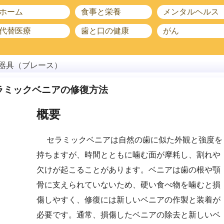
ホーム
食事と栄養
メンタルヘルス
代替医療
歯と口の健康
がん
器具（ブレース）
ラミックベニアの修復方法
概要
セラミックベニアは自然の歯に似た外観と強度を
持ちますが、時間とともに噛む面が摩耗し、割れや
欠けが起こることがあります。ベニアは歯の根や顎
骨に支えられていないため、硬い食べ物を噛むと損
傷しやすく、修復には新しいベニアの作製と装着が
必要です。通常、損傷したベニアの除去と新しいベ