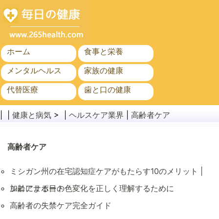
ホーム
食事と栄養
メンタルヘルス
家族の健康
代替医療
歯と口の健康
がん
公衆衛生
| |
健康と病気
> |
ヘルスケア業界
|
高齢者ケア
高齢者ケア
ミシガン州の在宅認知症ケアがもたらす10のメリット |
シニアサポート
加齢による目の色変化を正しく理解するために
高齢者の失禁ケア完全ガイド