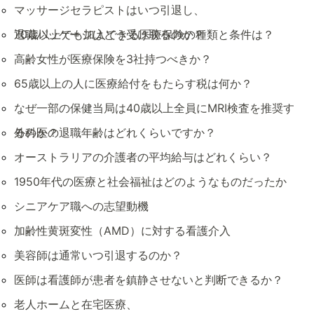
マッサージセラピストはいつ引退し、
退職パッケージはどう受け取るのか？
70歳以上でも加入できる医療保険の種類と条件は？
高齢女性が医療保険を3社持つべきか？
65歳以上の人に医療給付をもたらす税は何か？
なぜ一部の保健当局は40歳以上全員にMRI検査を推奨す
るのか？
外科医の退職年齢はどれくらいですか？
オーストラリアの介護者の平均給与はどれくらい？
1950年代の医療と社会福祉はどのようなものだったか
シニアケア職への志望動機
加齢性黄斑変性（AMD）に対する看護介入
美容師は通常いつ引退するのか？
医師は看護師が患者を鎮静させないと判断できるか？
老人ホームと在宅医療、