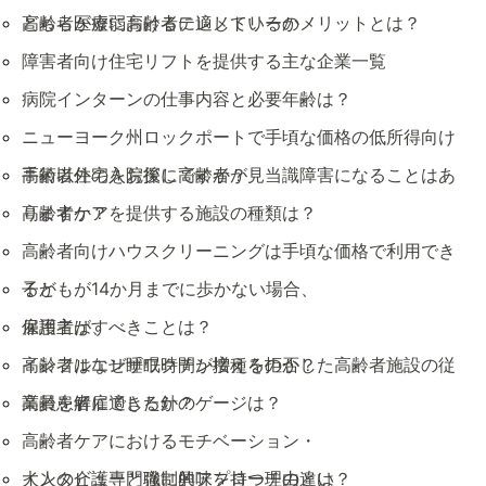
どちらが虚弱高齢者に適しているか
高齢者医療におけるテレメトリーのメリットとは？
障害者向け住宅リフトを提供する主な企業一覧
病院インターンの仕事内容と必要年齢は？
ニューヨーク州ロックポートで手頃な価格の低所得向け
高齢者住宅をお探しですか？
手術以外の入院後に高齢者が見当識障害になることはあ
りますか？
高齢者ケアを提供する施設の種類は？
高齢者向けハウスクリーニングは手頃な価格で利用でき
るか
子どもが14か月までに歩かない場合、
保護者がすべきことは？
雇用主は、
インフルエンザワクチン接種を拒否した高齢者施設の従
高齢者はなぜ睡眠時間が増えるのか？
業員を解雇できるか？
高齢患者に適した針のゲージは？
高齢者ケアにおけるモチベーション・
インタビューと強制的アプローチの違い
大人の介護専門職に興味を持つ理由とは？