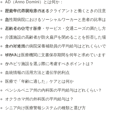
AD（Anno Domini）とは何か：
歴史年代の測り方ガイド
妊娠中に帯状疱疹のあるクライアントと働くときの注意
点
急性期病院におけるソーシャルワーカーと患者の比率は
どれくらいですか？
高齢者の住宅・医療・サービス・交通ニーズの満たし方
介護施設の高齢者が防火扁戸を閉めることを拒否した場
合の対処法
オハイオ州の病院栄養補助員の平均給与はどれくらいで
すか？
HIPAAは医療機関に文書保存期間を何年と求めています
か？
リハビリ施設を選ぶ際に考慮すべきポイントは？
血統情報の活用方法と遺伝学的利点
医療で「年齢に適した」ケアとは何か
ペンシルベニア州の内科医の平均給与はどれくらい？
オクラホマ州の外科医の平均給与は？
シニア向け医療警報システムの種類と選び方