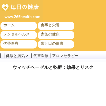
ホーム
食事と栄養
メンタルヘルス
家族の健康
代替医療
歯と口の健康
がん
公衆衛生
| |
健康と病気
> |
代替医療
|
アロマセラピー
ウィッチヘーゼルと乾癬：効果とリスク