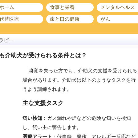
ホーム
食事と栄養
メンタルヘルス
代替医療
歯と口の健康
がん
ラピー
も介助犬が受けられる条件とは？
嗅覚を失った方でも、介助犬の支援を受けられる
場合があります。介助犬は以下のようなタスクを行
うよう訓練されます。
主な支援タスク
匂い検知
：ガス漏れや煙などの危険な匂いを検知
し、飼い主に警告します。
医療アラート
：低血糖、発作、アレルギー反応など