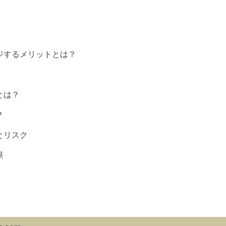
ジするメリットとは？
とは？
？
とリスク
果