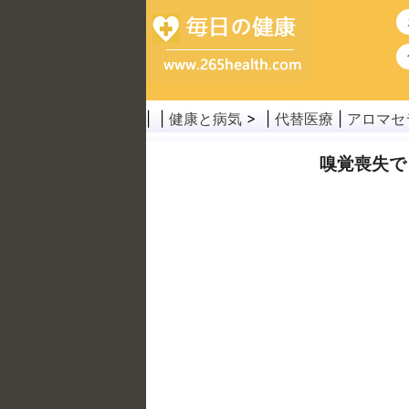
| |
健康と病気
> |
代替医療
|
アロマセ
嗅覚喪失で