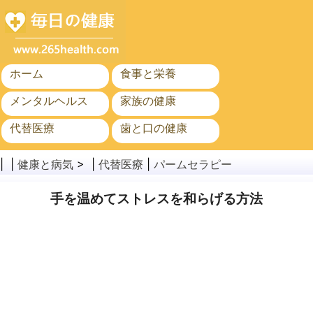
ホーム
食事と栄養
メンタルヘルス
家族の健康
代替医療
歯と口の健康
がん
公衆衛生
| |
健康と病気
> |
代替医療
|
パームセラピー
手を温めてストレスを和らげる方法