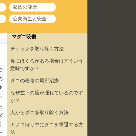
家族の健康
公衆衛生と安全
マダニ咬傷
ティックを取り除く方法
鼻にほくろがある場合はどういう
意味ですか？
で
の
ダニの咬傷の局所治療
痺
なぜ左下の唇が腫れているのです
ト
か？
あ
人からダニを取り除く方法
ダ
く
キノコ狩り中にダニを撃退する方
法
に