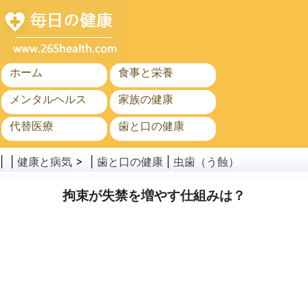
ホーム
食事と栄養
メンタルヘルス
家族の健康
代替医療
歯と口の健康
がん
公衆衛生
| |
健康と病気
> |
歯と口の健康
|
虫歯（う蝕）
拘束が失禁を増やす仕組みは？