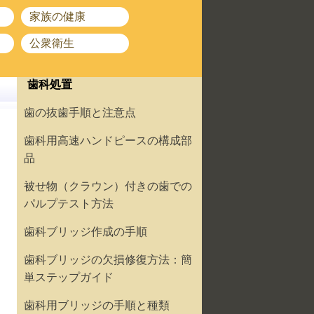
家族の健康
公衆衛生
歯科処置
歯の抜歯手順と注意点
歯科用高速ハンドピースの構成部
品
被せ物（クラウン）付きの歯での
パルプテスト方法
歯科ブリッジ作成の手順
歯科ブリッジの欠損修復方法：簡
単ステップガイド
歯科用ブリッジの手順と種類