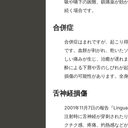
吸や嚥下の困難、鎮痛薬が効か
続く場合です。
合併症
合併症はまれですが、起こり
です。血餅が剥がれ、乾いた
しい痛みが生じ、治癒が遅れ
酔による下唇や舌のしびれが
損傷の可能性があります。全
舌神経損傷
2001年11月7日の報告『Lingual N
注射時に舌神経が穿刺された
クチク感、疼痛、灼熱感など