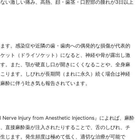
ない激しい痛み、高熱、顔・歯茎・口腔部の腫れが3日以上
得ます。感染症や近隣の歯・歯肉への偶発的な損傷が代表的
ソケット（ドライソケット）になると、神経や骨が露出し激
ます。また、顎が硬直し口が開きにくくなることや、全身麻
起こります。しびれが長期間（まれに永久）続く場合は神経
身麻酔に伴う吐き気も報告されています。
erve Injury from Anesthetic Injections』によれば、麻酔
り、直接麻酔薬が注入されたりすることで、舌のしびれ、チ
が生じます。発生頻度は極めて低く、適切な治療が可能で