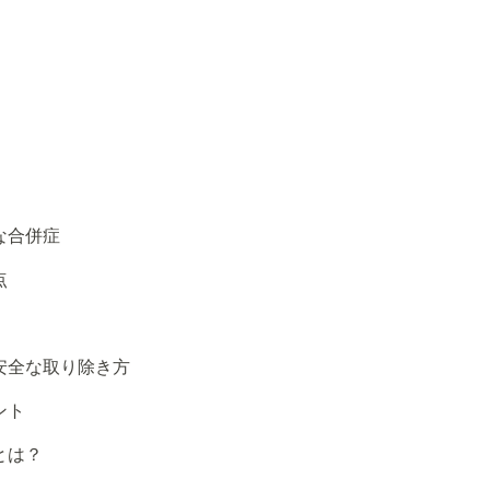
な合併症
点
安全な取り除き方
ント
とは？