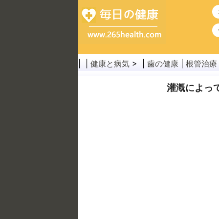
| |
健康と病気
> |
歯の健康
|
根管治療
灌漑によっ