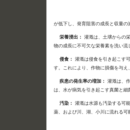
が低下し、発育阻害の成長と収量の
栄養浸出：
灌漑は、土壌からの栄
物の成長に不可欠な栄養素を洗い流
侵食：
灌漑は侵食を引き起こす可
す。これにより、作物に損傷を与え
疾患の発生率の増加：
灌漑は、作
は、水が病気を引き起こす真菌と細
汚染：
灌漑は水源も汚染する可能
薬、および川、湖、小川に流れる可