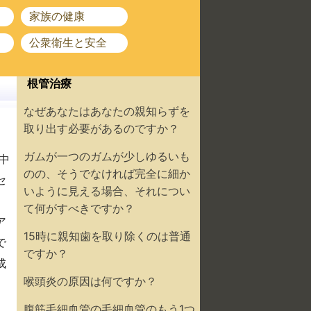
家族の健康
公衆衛生と安全
根管治療
なぜあなたはあなたの親知らずを
取り出す必要があるのですか？
ガムが一つのガムが少しゆるいも
中
のの、そうでなければ完全に細か
セ
いように見える場合、それについ
て何がすべきですか？
ア
15時に親知歯を取り除くのは普通
で
ですか？
成
喉頭炎の原因は何ですか？
腹筋毛細血管の毛細血管のもう1つ