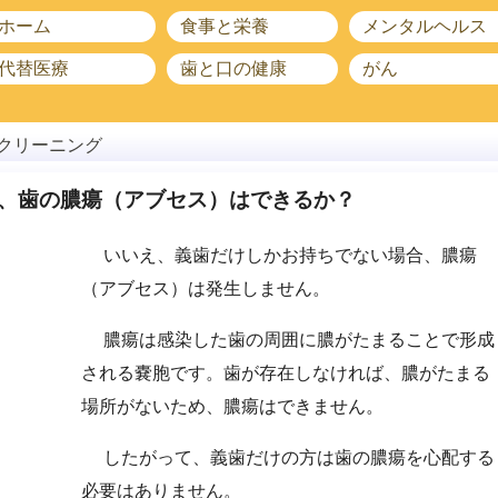
ホーム
食事と栄養
メンタルヘルス
代替医療
歯と口の健康
がん
クリーニング
、歯の膿瘍（アブセス）はできるか？
いいえ、義歯だけしかお持ちでない場合、膿瘍
（アブセス）は発生しません。
膿瘍は感染した歯の周囲に膿がたまることで形成
される嚢胞です。歯が存在しなければ、膿がたまる
場所がないため、膿瘍はできません。
したがって、義歯だけの方は歯の膿瘍を心配する
必要はありません。