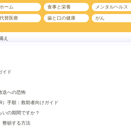
ホーム
食事と栄養
メンタルヘルス
代替医療
歯と口の健康
がん
備え
ガイド
放送への恐怖
R）手順：救助者向けガイド
らいの期間ですか？
、整頓する方法