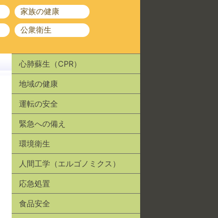
家族の健康
公衆衛生
心肺蘇生（CPR）
地域の健康
運転の安全
緊急への備え
環境衛生
人間工学（エルゴノミクス）
応急処置
食品安全