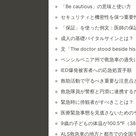
「Be cautious」の意味と使い方
セキュリティと機密性を保つ重要
「保証」を使った例文：医師の保
成人の基礎バイタルサインとは？
文「The doctor stood besi
ペンシルベニア州で救急車の過失
IED爆発被害者への応急処置手順
救助活動で守るべき重要な注意点
救急隊員が警察と円滑に連携する
緊急時に傍観者がすべきことは？
医療緊急事態を見逃さないための
9歳の子どもの体温が100.5°F（
ALS救急車の地方と都市での全国