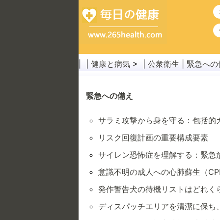
| |
健康と病気
> |
公衆衛生
|
緊急への
緊急への備え
サラミ攻撃から身を守る：包括的
リスク回復計画の重要構成要素
サイレン恐怖症を理解する：緊急
意識不明の成人への心肺蘇生（CP
発作警告犬の待機リストはどれく
ディスパッチエリアを清潔に保ち