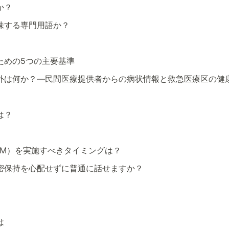
か？
味する専門用語か？
ための5つの主要基準
外は何か？―民間医療提供者からの病状情報と救急医療区の健
は？
SM）を実施すべきタイミングは？
密保持を心配せずに普通に話せますか？
は