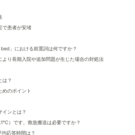
性
証で患者が安堵
de his bed」における前置詞は何ですか？
により長期入院や追加問題が生じた場合の対処法
とは？
ためのポイント
サインとは？
38.1°C）です。救急搬送は必要ですか？
平均応答時間は？