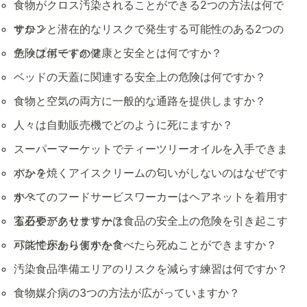
食物がクロス汚染されることができる2つの方法は何で
すか？
サロンと潜在的なリスクで発生する可能性のある2つの
危険は何ですか？
チップボードの健康と安全とは何ですか？
ベッドの天蓋に関連する安全上の危険は何ですか？
食物と空気の両方に一般的な通路を提供しますか？
人々は自動販売機でどのように死にますか？
スーパーマーケットでティーツリーオイルを入手できま
すか？
パンを焼くアイスクリームの匂いがしないのはなぜです
か？
すべてのフードサービスワーカーはヘアネットを着用す
る必要がありますか？
宝石やアクセサリーは食品の安全上の危険を引き起こす
可能性がありますか？
バスで床から何かを食べたら死ぬことができますか？
汚染食品準備エリアのリスクを減らす練習は何ですか？
食物媒介病の3つの方法が広がっていますか？