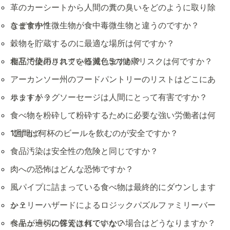
革のカーシートから人間の糞の臭いをどのように取り除
きますか？
なぜ食中性微生物が食中毒微生物と違うのですか？
穀物を貯蔵するのに最適な場所は何ですか？
相互汚染のリスクを軽減しますか？
食品で使用されている黄色5の健康リスクは何ですか？
アーカンソー州のフードパントリーのリストはどこにあ
りますか？
ホットドッグソーセージは人間にとって有害ですか？
食べ物を粉砕して粉砕するために必要な強い労働者は何
ですか？
1週間は何杯のビールを飲むのが安全ですか？
食品汚染は安全性の危険と同じですか？
肉への恐怖はどんな恐怖ですか？
風パイプに詰まっている食べ物は最終的にダウンします
か？
シェリーハザードによるロジックパズルファミリーバー
ベキューへの答えは何ですか？
食品が適切に保管されていない場合はどうなりますか？