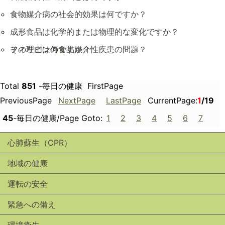
食物媒介病の社会的効果は何ですか？
成形食品は化学的または物理的な変化ですか？
その理由は何ですか？
フィリピンの食品媒介性疾患の問題？
Total
851
-毎日の健康 FirstPage
PreviousPage
NextPage
LastPage
CurrentPage:
1
/19
45
-毎日の健康/Page Goto:
1
2
3
4
5
6
7
心肺蘇生（CPR）
地域の健康
運転の安全
緊急への備え