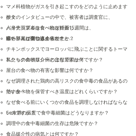
マメ科植物がガスを引き起こすのをどのように止めます
か？
彼女のインタビューの中で、被害者は調査官に、
人身売買業者は食べ物を拒否し、
パイナップルを食べれば妊娠15週間は、
暗い部屋に閉じ込められたと…
赤ちゃんが傷つきますか？
腸チフスは食物媒介病ですか？
チキンポックスでヨーロッパに飛ぶことに関するトーマ
スクックのポリシーとは何ですか？
私たちの食物媒介病の主な原因は何ですか？
屋台の食べ物の有害な影響は何ですか？
なぜ調理された鶏肉の高リスクの食中毒の食品があるの
ですか？
熱い食べ物を保管すべき温度はどれくらいですか？
なぜ食べる前にいくつかの食品を調理しなければならな
いのですか？
5c未満の温度で食中毒細菌はどうなりますか？
調理中の食中毒細菌の生存は危険ですか？
食品媒介性の病気とは何ですか？