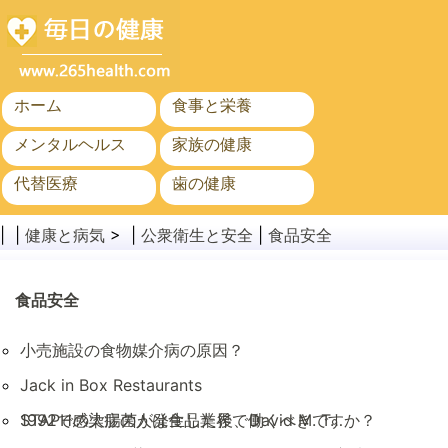
ホーム
食事と栄養
メンタルヘルス
家族の健康
代替医療
歯の健康
がん
公衆衛生と安全
| |
健康と病気
> |
公衆衛生と安全
|
食品安全
食品安全
小売施設の食物媒介病の原因？
Jack in Box Restaurants
1992での大腸菌が発生した後、David M. T…
STAPH感染症の人は食品業界で働くべきですか？