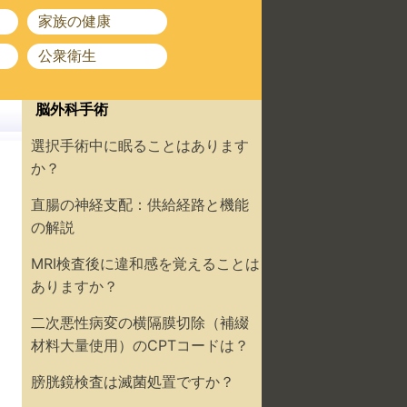
家族の健康
公衆衛生
脳外科手術
選択手術中に眠ることはあります
か？
直腸の神経支配：供給経路と機能
の解説
MRI検査後に違和感を覚えることは
ありますか？
二次悪性病変の横隔膜切除（補綴
材料大量使用）のCPTコードは？
膀胱鏡検査は滅菌処置ですか？