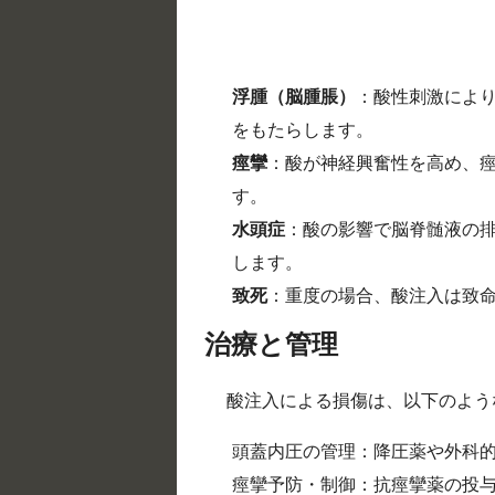
浮腫（脳腫脹）
：酸性刺激によ
をもたらします。
痙攣
：酸が神経興奮性を高め、
す。
水頭症
：酸の影響で脳脊髄液の
します。
致死
：重度の場合、酸注入は致
治療と管理
酸注入による損傷は、以下のよう
頭蓋内圧の管理：降圧薬や外科
痙攣予防・制御：抗痙攣薬の投