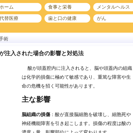
ホーム
食事と栄養
メンタルヘルス
代替医療
歯と口の健康
がん
手術
が注入された場合の影響と対処法
酸が頭蓋腔内に注入されると、脳や頭蓋内の組織
は化学的損傷に極めて敏感であり、重篤な障害や生
命の危機を招く可能性があります。
主な影響
脳組織の損傷
：酸が直接脳細胞を破壊し、細胞死や
神経機能障害を引き起こします。損傷の程度は酸の
濃度・量、影響部位によって変わります。