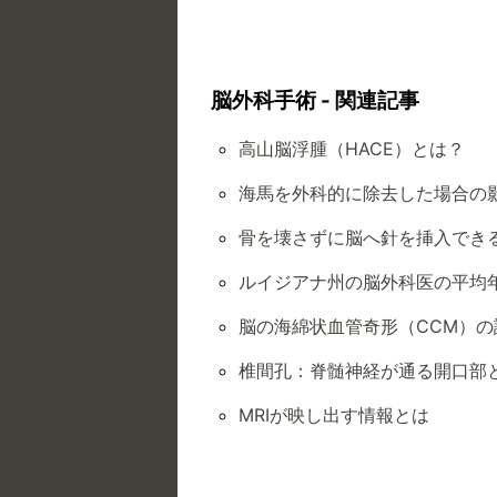
脳外科手術 - 関連記事
高山脳浮腫（HACE）とは？
海馬を外科的に除去した場合の
骨を壊さずに脳へ針を挿入でき
ルイジアナ州の脳外科医の平均
脳の海綿状血管奇形（CCM）の
椎間孔：脊髄神経が通る開口部
MRIが映し出す情報とは