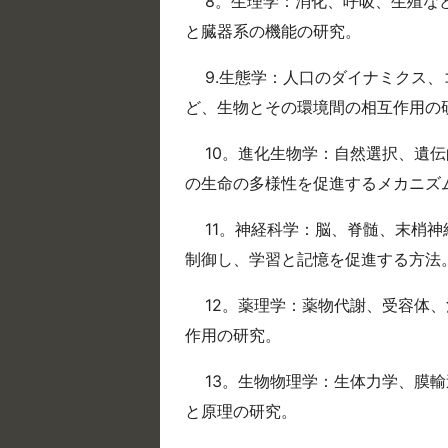
8。生理学：消化、呼吸、生殖な
と臓器系の機能の研究。
9.生態学：人口のダイナミクス
ど、生物とその環境間の相互作用の
10。進化生物学：自然選択、遺
の生命の多様性を促進するメカニズ
11。神経科学：脳、脊髄、末梢
制御し、学習と記憶を促進する方法
12。薬理学：薬物代謝、受容体
作用の研究。
13。生物物理学：生体力学、膜
と原理の研究。