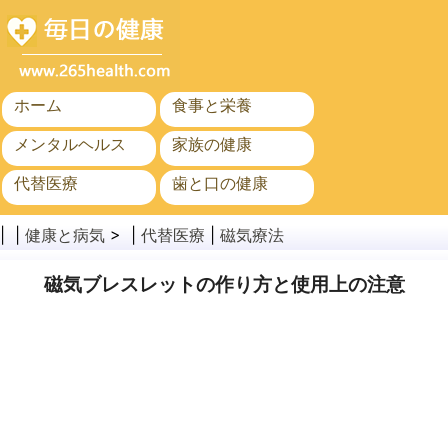
ホーム
食事と栄養
メンタルヘルス
家族の健康
代替医療
歯と口の健康
がん
公衆衛生
| |
健康と病気
> |
代替医療
|
磁気療法
磁気ブレスレットの作り方と使用上の注意