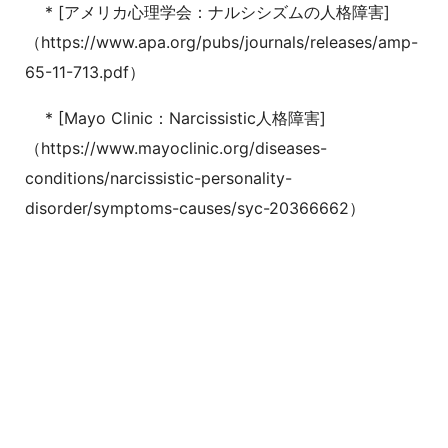
* [アメリカ心理学会：ナルシシズムの人格障害]
（https://www.apa.org/pubs/journals/releases/amp-
65-11-713.pdf）
* [Mayo Clinic：Narcissistic人格障害]
（https://www.mayoclinic.org/diseases-
conditions/narcissistic-personality-
disorder/symptoms-causes/syc-20366662）