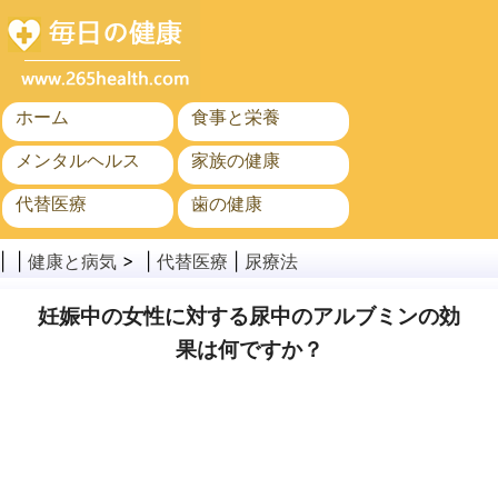
ホーム
食事と栄養
メンタルヘルス
家族の健康
代替医療
歯の健康
がん
公衆衛生と安全
| |
健康と病気
> |
代替医療
|
尿療法
妊娠中の女性に対する尿中のアルブミンの効
果は何ですか？