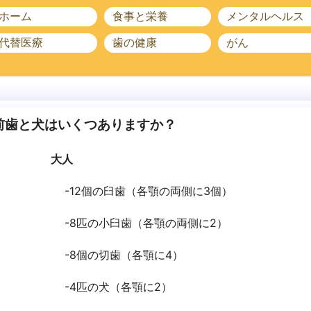
ホーム
食事と栄養
メンタルヘルス
代替医療
歯の健康
がん
前歯と犬はいくつありますか？
大人
-12個の臼歯（各顎の両側に3個）
-8匹の小臼歯（各顎の両側に2）
-8個の切歯（各顎に4）
-4匹の犬（各顎に2）