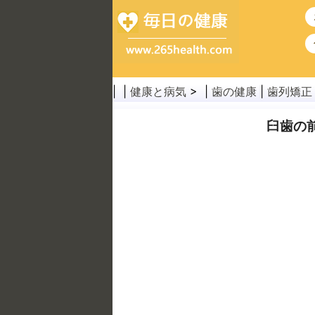
| |
健康と病気
> |
歯の健康
|
歯列矯正
臼歯の