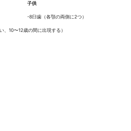
子供
-8臼歯（各顎の両側に2つ）
い、10〜12歳の間に出現する）