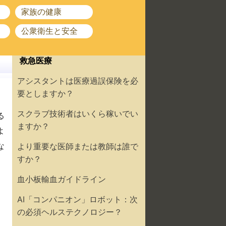
家族の健康
公衆衛生と安全
救急医療
アシスタントは医療過誤保険を必
要としますか？
スクラブ技術者はいくら稼いでい
る
ますか？
よ
な
より重要な医師または教師は誰で
すか？
血小板輸血ガイドライン
AI「コンパニオン」ロボット：次
の必須ヘルステクノロジー？