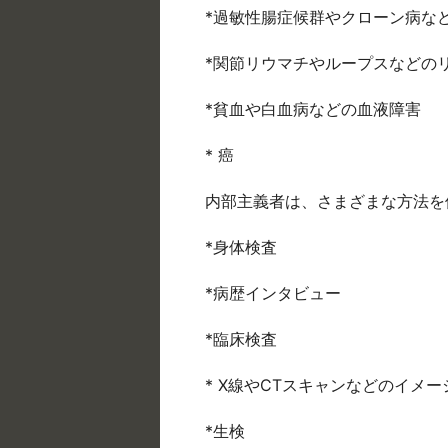
*過敏性腸症候群やクローン病な
*関節リウマチやループスなどの
*貧血や白血病などの血液障害
* 癌
内部主義者は、さまざまな方法を
*身体検査
*病歴インタビュー
*臨床検査
* X線やCTスキャンなどのイメ
*生検