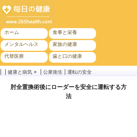
ホーム
食事と栄養
メンタルヘルス
家族の健康
代替医療
歯と口の健康
がん
公衆衛生
| |
健康と病気
> |
公衆衛生
|
運転の安全
肘全置換術後にローダーを安全に運転する方
法