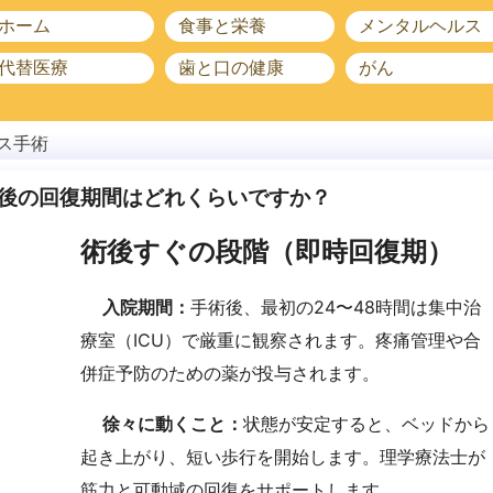
ホーム
食事と栄養
メンタルヘルス
代替医療
歯と口の健康
がん
ス手術
後の回復期間はどれくらいですか？
術後すぐの段階（即時回復期）
入院期間：
手術後、最初の24〜48時間は集中治
療室（ICU）で厳重に観察されます。疼痛管理や合
併症予防のための薬が投与されます。
徐々に動くこと：
状態が安定すると、ベッドから
起き上がり、短い歩行を開始します。理学療法士が
筋力と可動域の回復をサポートします。