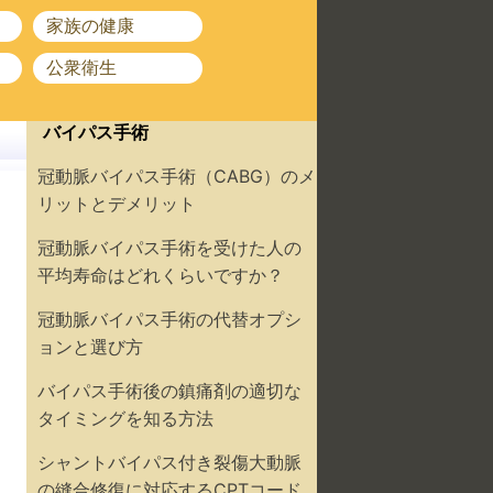
家族の健康
公衆衛生
バイパス手術
冠動脈バイパス手術（CABG）のメ
リットとデメリット
冠動脈バイパス手術を受けた人の
平均寿命はどれくらいですか？
冠動脈バイパス手術の代替オプシ
ョンと選び方
バイパス手術後の鎮痛剤の適切な
タイミングを知る方法
シャントバイパス付き裂傷大動脈
の縫合修復に対応するCPTコード