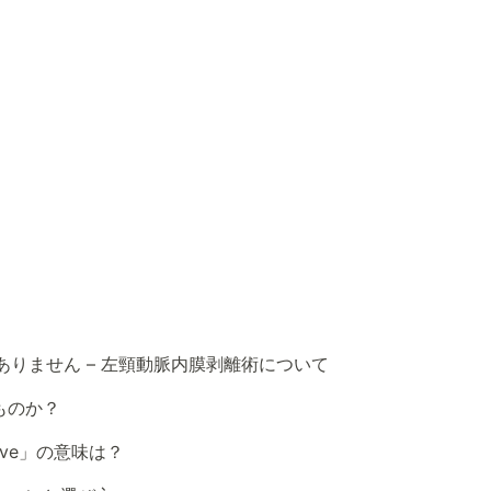
ありません – 左頸動脈内膜剥離術について
ものか？
remove」の意味は？