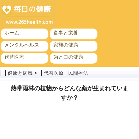
ホーム
食事と栄養
メンタルヘルス
家族の健康
代替医療
歯と口の健康
がん
公衆衛生
| |
健康と病気
> |
代替医療
|
民間療法
熱帯雨林の植物からどんな薬が生まれていま
すか？