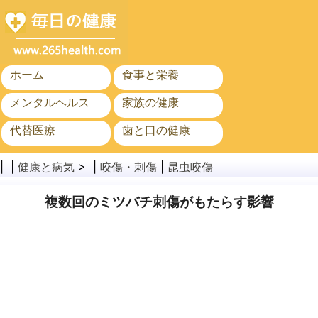
ホーム
食事と栄養
メンタルヘルス
家族の健康
代替医療
歯と口の健康
がん
公衆衛生
| |
健康と病気
> |
咬傷・刺傷
|
昆虫咬傷
複数回のミツバチ刺傷がもたらす影響