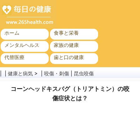
ホーム
食事と栄養
メンタルヘルス
家族の健康
代替医療
歯と口の健康
がん
公衆衛生
| |
健康と病気
> |
咬傷・刺傷
|
昆虫咬傷
コーンヘッドキスバグ（トリアトミン）の咬
傷症状とは？