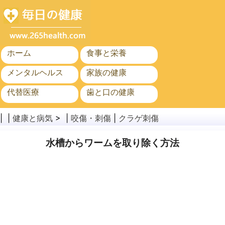
ホーム
食事と栄養
メンタルヘルス
家族の健康
代替医療
歯と口の健康
がん
公衆衛生
| |
健康と病気
> |
咬傷・刺傷
|
クラゲ刺傷
水槽からワームを取り除く方法