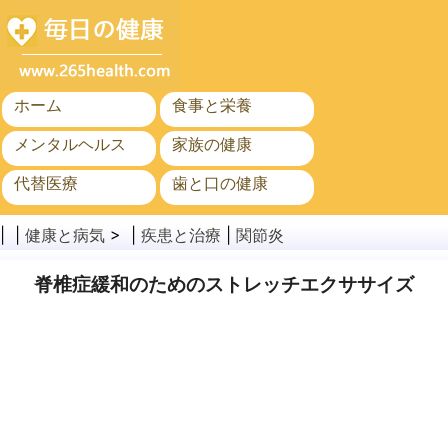
ホーム
食事と栄養
メンタルヘルス
家族の健康
代替医療
歯と口の健康
がん
公衆衛生
| |
健康と病気
> |
疾患と治療
|
関節炎
脊椎症緩和のためのストレッチエクササイズ