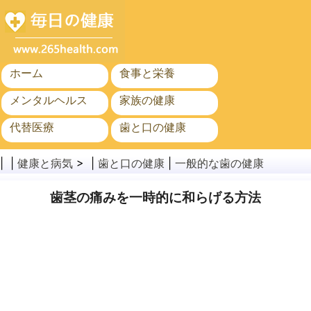
ホーム
食事と栄養
メンタルヘルス
家族の健康
代替医療
歯と口の健康
がん
公衆衛生
| |
健康と病気
> |
歯と口の健康
|
一般的な歯の健康
歯茎の痛みを一時的に和らげる方法