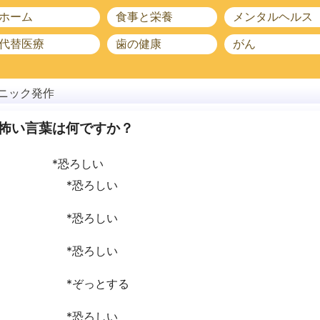
ホーム
食事と栄養
メンタルヘルス
代替医療
歯の健康
がん
ニック発作
怖い言葉は何ですか？
*恐ろしい
*恐ろしい
*恐ろしい
*恐ろしい
*ぞっとする
*恐ろしい