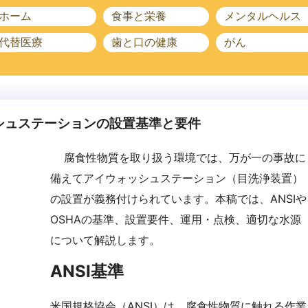
ホーム
食事と栄養
メンタルヘルス
代替医療
歯と口の健康
がん
シュステーションの設置基準と要件
腐食性物質を取り扱う環境では、万が一の事故に
備えてアイウォッシュステーション（目洗浄装置）
の設置が義務付けられています。本稿では、ANSIや
OSHAの基準、設置要件、運用・点検、適切な水源
について解説します。
ANSI基準
米国規格協会（ANSI）は、腐食性物質に触れる作業