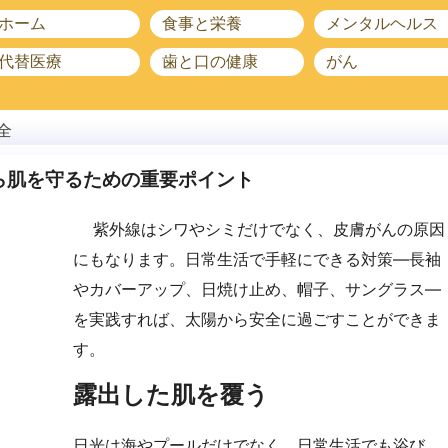
ホーム
食事と栄養
メンタルヘルス
代替医療
歯と口の健康
がん
全
ら肌を守るための重要ポイント
紫外線はシワやシミだけでなく、皮膚がんの原因
にもなります。日常生活で手軽にできる対策—長袖
やカバーアップ、日焼け止め、帽子、サングラス—
を実践すれば、太陽から安全に過ごすことができま
す。
露出した肌を覆う
日光は海やプールだけでなく、日常生活でも浴び