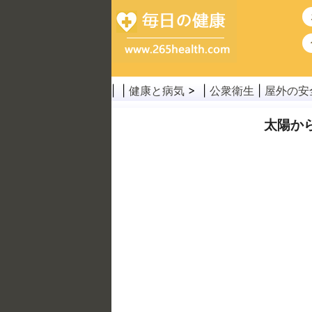
| |
健康と病気
> |
公衆衛生
|
屋外の安
太陽か