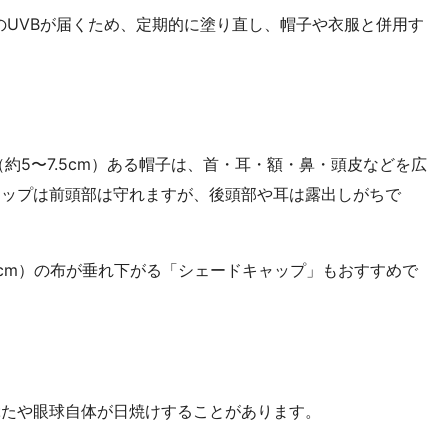
分分のUVBが届くため、定期的に塗り直し、帽子や衣服と併用す
約5〜7.5cm）ある帽子は、首・耳・額・鼻・頭皮などを広
ャップは前頭部は守れますが、後頭部や耳は露出しがちで
8cm）の布が垂れ下がる「シェードキャップ」もおすすめで
ぶたや眼球自体が日焼けすることがあります。