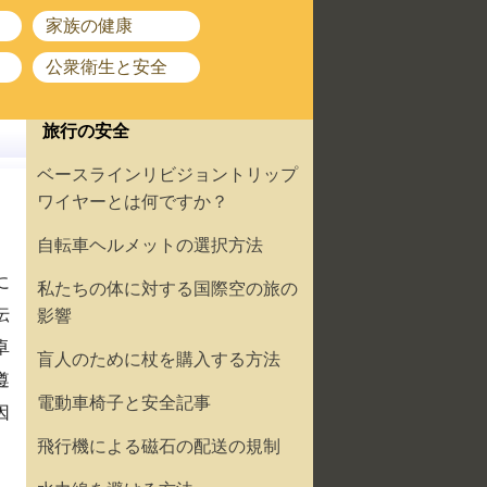
家族の健康
公衆衛生と安全
旅行の安全
ベースラインリビジョントリップ
ワイヤーとは何ですか？
自転車ヘルメットの選択方法
に
私たちの体に対する国際空の旅の
伝
影響
卓
盲人のために杖を購入する方法
遵
電動車椅子と安全記事
因
飛行機による磁石の配送の規制