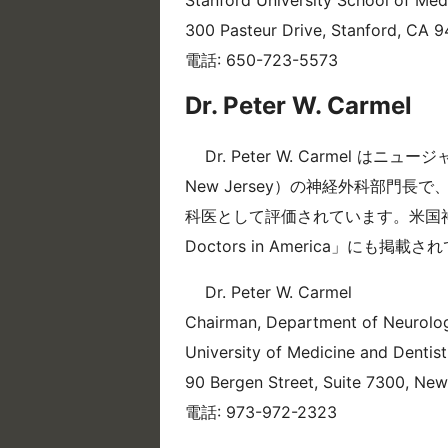
Stanford University School of Me
300 Pasteur Drive, Stanford, CA 
電話: 650-723-5573
Dr. Peter W. Carmel
Dr. Peter W. Carmel はニュージャ
New Jersey）の神経外科部門
科医として評価されています。米国神
Doctors in America」にも掲載
Dr. Peter W. Carmel
Chairman, Department of Neurolog
University of Medicine and Dentis
90 Bergen Street, Suite 7300, Ne
電話: 973-972-2323