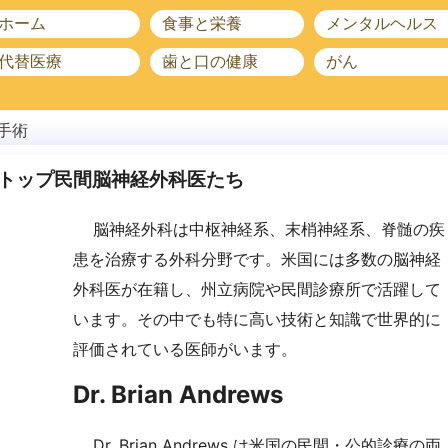
ホーム
食事と栄養
メンタルヘルス
代替医療
歯と口の健康
がん
手術
トップ民間脳神経外科医たち
脳神経外科は中枢神経系、末梢神経系、脊髄の疾
患を治療する外科分野です。米国には多数の脳神経
外科医が在籍し、州立病院や民間診療所で活躍して
います。その中でも特に高い技術と知識で世界的に
評価されている医師がいます。
Dr. Brian Andrews
Dr. Brian Andrews は米国の民間・公的診療の両