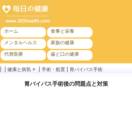
ホーム
食事と栄養
メンタルヘルス
家族の健康
代替医療
歯と口の健康
がん
公衆衛生
| |
健康と病気
> |
手術・処置
|
胃バイパス手術
胃バイパス手術後の問題点と対策