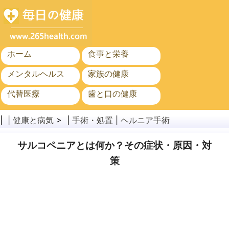
ホーム
食事と栄養
メンタルヘルス
家族の健康
代替医療
歯と口の健康
がん
公衆衛生
| |
健康と病気
> |
手術・処置
|
ヘルニア手術
サルコペニアとは何か？その症状・原因・対
策