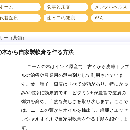
ホーム
食事と栄養
メンタルヘルス
代替医療
歯と口の健康
がん
リー（薬舗）
の木から自家製軟膏を作る方法
ニームの木はインド原産で、古くから皮膚トラブ
ルの治療や農業用の殺虫剤として利用されていま
す。葉・種子・樹皮はすべて薬効があり、特にかゆ
みや湿疹に効果的です。ビタミンEが豊富で皮膚の
弾力を高め、自然な美しさを取り戻します。ここで
は、ニームの葉からオイルを抽出し、蜂蝋とエッセ
ンシャルオイルで自家製軟膏を作る手順を紹介しま
す。