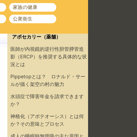
家族の健康
公衆衛生
アポセカリー（薬舗）
医師が内視鏡的逆行性胆管膵管造
影（ERCP）を推奨する具体的な状
況とは
Pippetopとは？ ロナルド・サー
ルが描く架空の村の魅力
水頭症で障害年金を請求できます
か？
神格化（アポテオーシス）とは何
か？その意味とプロセス
成人の睡眠時無呼吸の主な原因と