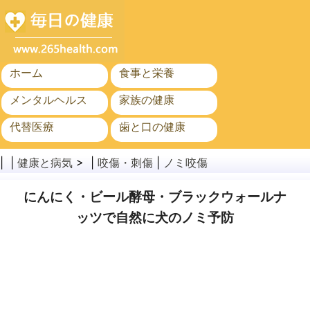
ホーム
食事と栄養
メンタルヘルス
家族の健康
代替医療
歯と口の健康
がん
公衆衛生
| |
健康と病気
> |
咬傷・刺傷
|
ノミ咬傷
にんにく・ビール酵母・ブラックウォールナ
ッツで自然に犬のノミ予防