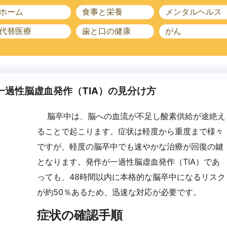
ホーム
食事と栄養
メンタルヘルス
代替医療
歯と口の健康
がん
一過性脳虚血発作（TIA）の見分け方
脳卒中は、脳への血流が不足し酸素供給が途絶え
ることで起こります。症状は軽度から重度まで様々
ですが、軽度の脳卒中でも速やかな治療が回復の鍵
となります。発作が一過性脳虚血発作（TIA）であ
っても、48時間以内に本格的な脳卒中になるリスク
が約50％あるため、迅速な対応が必要です。
症状の確認手順