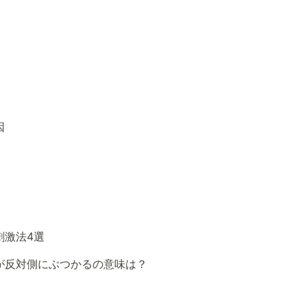
因
刺激法4選
が反対側にぶつかるの意味は？