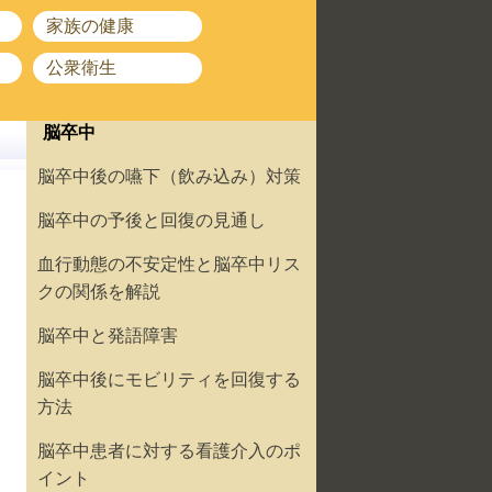
家族の健康
公衆衛生
脳卒中
脳卒中後の嚥下（飲み込み）対策
脳卒中の予後と回復の見通し
血行動態の不安定性と脳卒中リス
クの関係を解説
脳卒中と発語障害
脳卒中後にモビリティを回復する
方法
脳卒中患者に対する看護介入のポ
イント